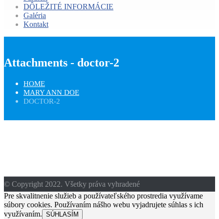
DÔLEŽITÉ INFORMÁCIE
Galéria
Kontakt
Attachments - doctor-2
HOME
MARY ANN DOE
DOCTOR-2
© Copyright 2022. Všetky práva vyhradené
Pre skvalitnenie služieb a používateľského prostredia využívame
súbory cookies. Používaním nášho webu vyjadrujete súhlas s ich
využívaním.
SÚHLASÍM