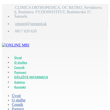
CLINICA ORTHOPEDICA, OC RETRO, Nevädzova
6, Bratislava
FYZIOINSTITUT, Bratislavská 37,
Šamorín
ortoped@ortoped.sk
0917 620 620
Úvod
O službe
Cenník
Partneri
DÔLEŽITÉ INFORMÁCIE
Galéria
Kontakt
Úvod
O službe
Cenník
Partneri