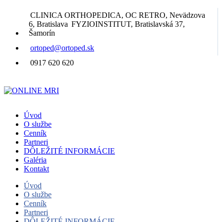
CLINICA ORTHOPEDICA, OC RETRO, Nevädzova
6, Bratislava
FYZIOINSTITUT, Bratislavská 37,
Šamorín
ortoped@ortoped.sk
0917 620 620
Úvod
O službe
Cenník
Partneri
DÔLEŽITÉ INFORMÁCIE
Galéria
Kontakt
Úvod
O službe
Cenník
Partneri
DÔLEŽITÉ INFORMÁCIE